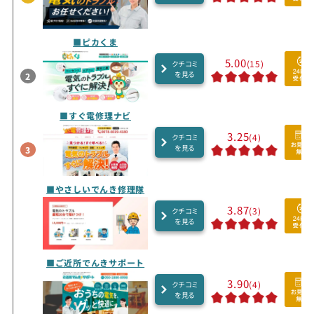
■ピカくま
5.00
(15)
クチコミ
を見る
2
■すぐ電修理ナビ
3.25
(4)
クチコミ
を見る
3
■やさしいでんき修理隊
3.87
(3)
クチコミ
を見る
■ご近所でんきサポート
3.90
(4)
クチコミ
を見る