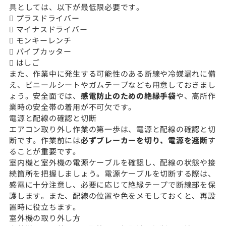
具としては、以下が最低限必要です。
 プラスドライバー
 マイナスドライバー
 モンキーレンチ
 パイプカッター
 はしご
また、作業中に発生する可能性のある断線や冷媒漏れに備
え、ビニールシートやガムテープなども用意しておきまし
ょう。安全面では、
感電防止のための絶縁手袋
や、高所作
業時の安全帯の着用が不可欠です。
電源と配線の確認と切断
エアコン取り外し作業の第一歩は、電源と配線の確認と切
断です。作業前には
必ずブレーカーを切り、電源を遮断
す
ることが重要です。
室内機と室外機の電源ケーブルを確認し、配線の状態や接
続箇所を把握しましょう。電源ケーブルを切断する際は、
感電に十分注意し、必要に応じて絶縁テープで断線部を保
護します。また、配線の位置や色をメモしておくと、再設
置時に役立ちます。
室外機の取り外し方