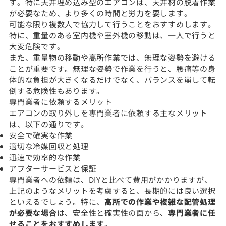
す。特に天井埋め込み型のエアコンは、天井材の脱着作業
が必要なため、より多くの時間と労力を要します。
可能な限り複数人で協力して行うことをおすすめします。
特に、重量のある室内機や室外機の移動は、一人で行うと
大変危険です。
また、重量物の移動や高所作業では、無理な姿勢を避ける
ことが重要です。無理な姿勢で作業を行うと、腰痛等の身
体的な負担が大きくなるだけでなく、バランスを崩して転
倒する危険性もあります。
専門業者に依頼するメリット
エアコンの取り外しを専門業者に依頼する主なメリット
は、以下の通りです。
安全で確実な作業
適切な冷媒回収と処理
迅速で効率的な作業
アフターサービスと保証
専門業者への依頼は、DIYと比べて費用がかかりますが、
上記のようなメリットを考慮すると、長期的には良い選択
といえるでしょう。特に、
高所での作業や複雑な配管処理
が必要な場合
は、安全性と確実性の面から、
専門業者に任
せることをおすすめします
。