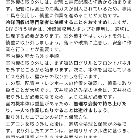
室外機の取り外しは、配管と電気配線の切断から始まりま
す。配管には高圧の冷媒ガスが封入されているため、専用
工具を使用し、慎重に作業を進めることが大切です。
冷媒回収は専門業者に依頼することをおすすめ
しますが、
DIYで行う場合は、冷媒回収用のポンプを使用し、適切に
処理する必要があります。室外機本体は、ボルトを外し、
慎重に取り外しましょう。落下や破損に注意し、安全に作
業を行うことが重要です。
室内機を壁から外す手順
室内機の取り外しは、まず吸込口グリルとフロントパネル
を外すところから始まります。次に、本体を固定している
ビスを外し、壁からの取り外しを行います。
この際、配管やドレンホースの位置を確認し、慎重に取り
扱うことが大切です。天井埋め込み型の場合は、天井材の
取り外しが必要になるため、より注意が必要です。
室内機本体は重量があるため、
無理な姿勢で持ち上げた
り、一人で作業したりすることは避けましょう
。
取り外したエアコンの処理と保管方法
エアコンを取り外した後は、適切な処理と保管が必要で
す。取り外したエアコンは、家電リサイクル法に基づき、
専門の処理業者に引き渡す必要があります。