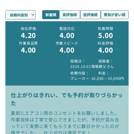
新着順
高評価順
低評価順
費用が安い順
総合評価
電話対応
到着時間
4.20
4.00
5.00
作業員品質
作業スピード
料金評価
4.00
4.00
4.00
投稿日
投稿者
2025.10.01
現場親父さん
依頼内容
料金
ブレーカー
10,000～30,000円
仕上がりはきれい、でも予約が取りづらかっ
た
夏前にエアコン用のコンセントをお願いしました。
作業自体は丁寧で安心できましたが、予約が混み合
っていて実際に来てもらうまでに数日かかったのが
残念でした。。仕上がりは満足です！