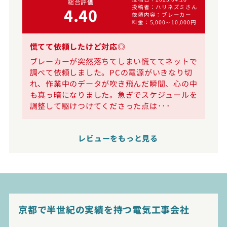
総合評価
投稿者
ハリネズミさん
4.40
依頼内容
ブレーカー
0円
料金
5,000～10,000円
た
慌てて依頼したけど対応◎
し
ブレーカーが突然落ちてしまい慌ててネットで
約
調べて依頼しました。PCの電源がいきなり切
日
れ、作業中のデータが吹き飛んだ瞬間、心の中
で
も真っ暗になりました。急ぎでスケジュールを
調整して駆けつけてくださった点は･･･
レビューをもっと見る
京都で半世紀の実績を持つ電気工事会社