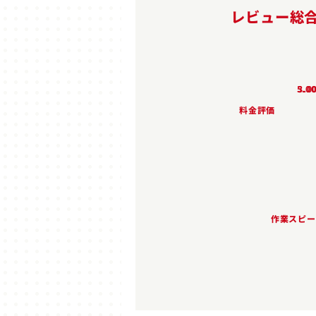
レビュー総
5.0
3.0
料金評価
依
作業スピー