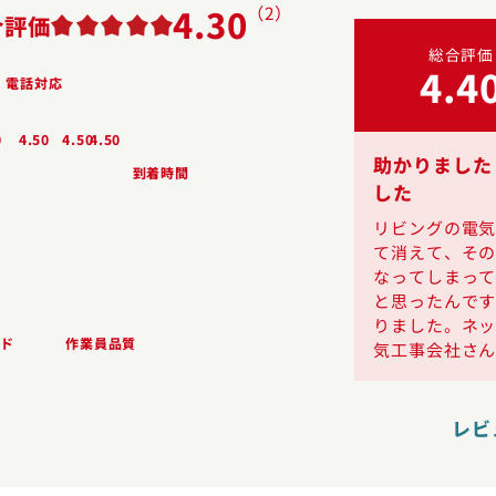
4.30
（2）
合評価
投稿日
2025.12.10
総合評価
総合評価
投稿者
のっちさん
4.20
4.4
電話対応
依頼内容
ブレーカー
料金
10,000～30,000円
0
0
4.50
4.50
4.50
しっかり対応してくれて満足です！
助かりました
到着時間
した
ブレーカーが頻繁に落ちるので点検を依
頼。原因をすぐに特定し、交換もしても
リビングの電
らえました。ただ、作業時間が短かった
て消えて、そ
わりに料金は少し高く感じました。とは
なってしまっ
いえ、安心して使えるようになったので
と思ったんで
頼して良かったと思･･･
りました。ネ
ド
作業員品質
気工事会社さん
レビ