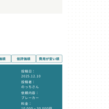
価順
低評価順
費用が安い順
投稿日
2025.12.10
投稿者
のっちさん
依頼内容
ブレーカー
料金
10,000～30,000円