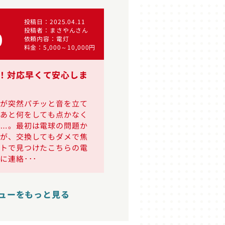
投稿日
2025.04.11
投稿日
総合評価
投稿者
まさやんさん
投稿者
0
4.20
依頼内容
電灯
依頼内容
料金
5,000～10,000円
料金
10
！対応早くて安心しま
しっかり対応してくれて
ブレーカーが頻繁に落ちるの
頼。原因をすぐに特定し、交
気が突然パチッと音を立て
らえました。ただ、作業時間
のあと何をしても点かなく
わりに料金は少し高く感じま
て…。最初は電球の問題か
いえ、安心して使えるように
すが、交換してもダメで焦
依頼して良かったと思･･･
ットで見つけたこちらの電
に連絡･･･
ューをもっと見る